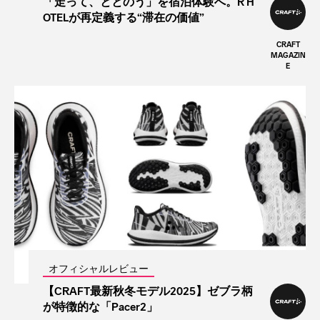
「走って、ととのう」を宿泊体験へ。R H
OTELが再定義する“滞在の価値”
CRAFT
MAGAZIN
E
オフィシャルレビュー
【CRAFT最新秋冬モデル2025】ゼブラ柄
が特徴的な「Pacer2」