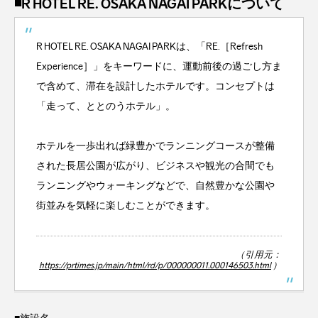
◾️R HOTEL RE. OSAKA NAGAI PARKについて
R HOTEL RE. OSAKA NAGAI PARKは、「RE.［Refresh
Experience］」をキーワードに、運動前後の過ごし方ま
で含めて、滞在を設計したホテルです。コンセプトは
「走って、ととのうホテル」。
ホテルを一歩出れば緑豊かでランニングコースが整備
された長居公園が広がり、ビジネスや観光の合間でも
ランニングやウォーキングなどで、自然豊かな公園や
街並みを気軽に楽しむことができます。
（引用元：
https://prtimes.jp/main/html/rd/p/000000011.000146503.html
）