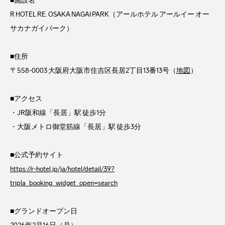
■施設名
R HOTEL RE. OSAKA NAGAI PARK（アールホテル アールイー オー
サカナガイパーク）
■住所
〒558-0003 大阪府大阪市住吉区長居2丁目13番13号（
地図
）
■アクセス
・JR阪和線「長居」駅 徒歩1分
・大阪メトロ御堂筋線「長居」駅 徒歩3分
■公式予約サイト
https://r-hotel.jp/ja/hotel/detail/39?
tripla_booking_widget_open=search
■グランドオープン日