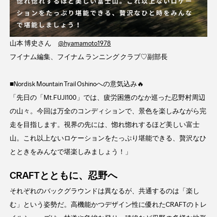
山本 博史さん
@hyamamoto1978
フイナム編集、フイナム ランニング クラブ♡副部長
■Nordisk Mountain Trail Oshinoへの意気込み🔥
「先日の「Mt.FUJI100」では、疲労困憊のなか巡った忍野村周辺
の山々。今回は万全のコンディションで、景色を楽しみながら完
走を目指します。視界の先には、惚れ惚れするほど美しい富士
山。これ以上ないロケーションをたっぷり堪能できる、贅沢なひ
とときをみんなで堪楽しみましょう！」
CRAFTとともに、忍野へ
それぞれのバックグラウンドは異なるが、共通するのは「楽し
む」という姿勢だ。高機能かつデザイン性に優れたCRAFTのトレ